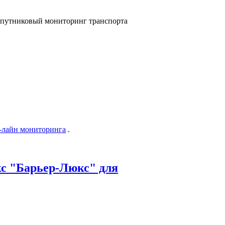
-лайн мониторинга
.
с "Барьер-Люкс" для