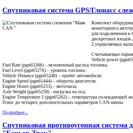
Спутниковая система GPS/Глонасс сл
Комплект оборудова
мониторинга автот
для подключения к 
дискретных входов 
2 управляемых выход
Считываемые пара
Vehicle power (pgn6
Fuel Rate (pgn65266) – мгновенный расход топлива;
Fuel Level (pgn65276) – уровень топлива;
Vehicle Distance (pgn65248) – пробег автомобиля;
Engine Speed (pgn61444) – обороты двигателя;
Engine Hours (pgn65253) – моточасы;
Axle Weight (pgn65258) - нагрузка на ось;
Engine Temperature 1 (pgn65262) – температура охлаждающей ж
Плюс до четырех дополнительных параметров CAN-шины
Подробнее...
Спутниковая противоугонная система д
"Барьер-Трак"