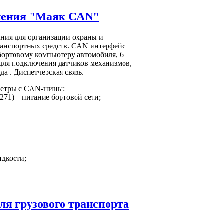
ежения "Маяк CAN"
ния для организации охраны и
ранспортных средств. CAN интерфейс
бортовому компьютеру автомобиля, 6
для подключения датчиков механизмов,
а . Диспетчерская связь.
метры с CAN-шины:
5271) – питание бортовой сети;
идкости;
ля грузового транспорта